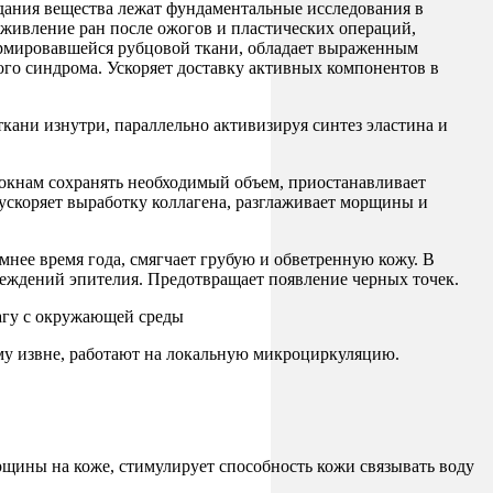
ния вещества лежат фундаментальные исследования в
аживление ран после ожогов и пластических операций,
формировавшейся рубцовой ткани, обладает выраженным
ого синдрома. Ускоряет доставку активных компонентов в
 изнутри, параллельно активизируя синтез эластина и
окнам сохранять необходимый объем, приостанавливает
ускоряет выработку коллагена, разглаживает морщины и
ее время года, смягчает грубую и обветренную кожу. В
реждений эпителия. Предотвращает появление черных точек.
агу с окружающей среды
звне, работают на локальную микроциркуляцию.
щины на коже, стимулирует способность кожи связывать воду