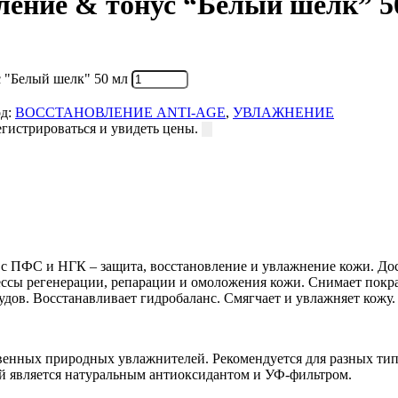
ление & тонус “Белый шелк” 5
 "Белый шелк" 50 мл
д:
ВОССТАНОВЛЕНИЕ ANTI-AGE
,
УВЛАЖНЕНИЕ
гистрироваться и увидеть цены.
с ПФС и НГК – защита, восстановление и увлажнение кожи. Дост
сы регенерации, репарации и омоложения кожи. Снимает покра
дов. Восстанавливает гидробаланс. Смягчает и увлажняет кожу.
х природных увлажнителей. Рекомендуется для разных типов
ый является натуральным антиоксидантом и УФ-фильтром.