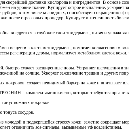
корейшей доставки кислорода и ингредиентов. В основе созда
мен на уровне тканей. Купирует острое воспаление, ускоряет з
ие рубцов, в том числе келоидных, способствует сокращению с
ожи после стрессовых процедур. Купирует интенсивность болев
ться в глубокие слои эпидермиса, питая и увлажняя ткани
ен веществ в клетках эпидермиса, помогает коллагеновым вол
ессы регенерации дермы, нормализует метаболизм клеток кожи, 
быстро сужает расширенные поры. Устраняет шелушения в зимн
божженной на солнце. Ускоряет заживление трещин и других пов
покровов, создает невидимый барьер на коже и впитывает вл
 – комплекс аминокислот, которые требуются организму и
тонус кожных покровов
онуса сосудов.
 молодой и подвергшейся стрессу кожи, заметно сокращает мор
огает ограничить sos-сигналы, вызываемые уф воздействием.