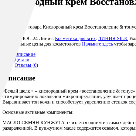
Кислородный крем Восстанов
В наличии
Количество товара Кислородный крем Восстановление & тонус
В корзину
Артикул:
IOC-24
Линия:
Косметика для всех
,
ЛИНИЯ SILK
Ухо
Специальные цены для косметологов
Нажмите здесь
чтобы заре
Описание
Детали
Отзывы (0)
Описание
«Белый шелк » – кислородный крем «восстановление & тонус» 
стимулированию локальной микроциркуляции, улучшает процес
Выравнивает тон кожи и способствует укреплению стенкок сосу
Основные активные компоненты:
МАСЛО СЕМЯН КУНЖУТА считается одним из самых действенны
раздраженной. В кунжутном масле содержится сезамол, котор