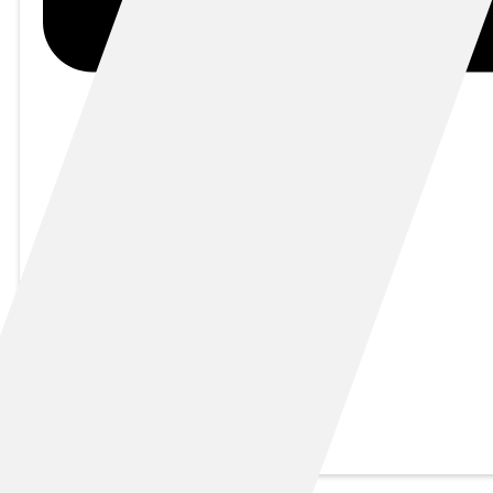
Каталог
PRC-Peel
До и после
Контакты
Задать вопрос
Личный
Кабинет
+7 (800) 302-12-16