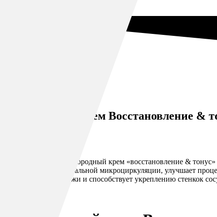
Кислородный крем Восстановление & т
Цена:
2 400
₽
«Белый шелк » – кислородный крем «восстановление & тонус» 
стимулированию локальной микроциркуляции, улучшает процес
Выравнивает тон кожи и способствует укреплению стенкок сосу
УЗНАТЬ ЦЕНУ