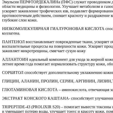
Эмульсия ПЕРФТОРДЕКАЛИНа (ПФС) служит проводником для с
области медицины и физиологии. Улучшает метаболизм и газооб
ускоряет заживление трофических язв, подавляет формирован
противоотечным действием, снимает красноту и раздражение к
глубокие слои кожи.
НИЗКОМОЛЕКУЛЯРНАЯ ГИАЛУРОНОВАЯ КИСЛОТА способна внедря
коллагена.
ПАНТЕНОЛ восстанавливает поврежденные ткани, ускоряет обм
воспалительные процессы на поверхности кожи. Ускоряет проц
заживляет микротрещины, смягчает сухую кожу
АЛЛАНТОИН идеальный компонент для ухода за жирной кожей, 
летнее время года помогает нормализовать структуру кожи, о
СОРБИТОЛ способствует дополнительному увлажнению кожных 
ГЛИЦИН, АЛАНИН, ПРОЛИН, СЕРИН, АРГИНИН, ЛИЗИН,ТРЕОНИН
ГЛЮТАМИНОВАЯ КИСЛОТА – аминокислота, отвечающая за 
ЭКСТРАКТ КОНСКОГО КАШТАНА- способствует улучшению т
TRIPEPTIDE-43 (PROLIXIR S20) – помогает вывести токсины из
и уменьшает потерю воды, улучшает тонус и красоту кожи, пом