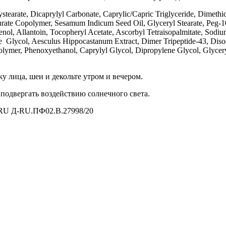
tearate, Dicaprylyl Carbonate, Caprylic/Capric Triglyceride, Dimeth
ate Copolymer, Sesamum Indicum Seed Oil, Glyceryl Stearate, Peg-100
ol, Allantoin, Tocopheryl Acetate, Ascorbyl Tetraisopalmitate, Sodiu
lene Glycol, Aesculus Hippocastanum Extract, Dimer Tripeptide-43, 
ymer, Phenoxyethanol, Caprylyl Glycol, Dipropylene Glycol, Glycery
 лица, шеи и декольте утром и вечером.
 подвергать воздействию солнечного света.
 RU Д-RU.ПФ02.В.27998/20