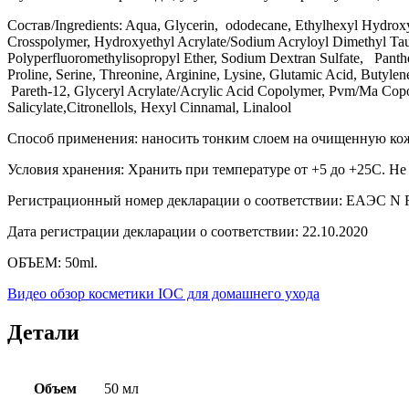
Состав/Ingredients: Aqua, Glycerin, ododecane, Ethylhexyl Hydroxys
Crosspolymer, Hydroxyethyl Acrylate/Sodium Acryloyl Dimethyl Taur
Polyperfluoromethylisopropyl Ether, Sodium Dextran Sulfate, Panthen
Proline, Serine, Threonine, Arginine, Lysine, Glutamic Acid, Buty
Pareth-12, Glyceryl Acrylate/Acrylic Acid Copolymer, Pvm/Ma Copol
Salicylate,Citronellols, Hexyl Cinnamal, Linalool
Способ применения: наносить тонким слоем на очищенную кожу
Условия хранения: Хранить при температуре от +5 до +25С. Не
Регистрационный номер декларации о соответствии: ЕАЭС N
Дата регистрации декларации о соответствии: 22.10.2020
ОБЪЕМ: 50ml.
Видео обзор косметики IOC для домашнего ухода
Детали
Объем
50 мл