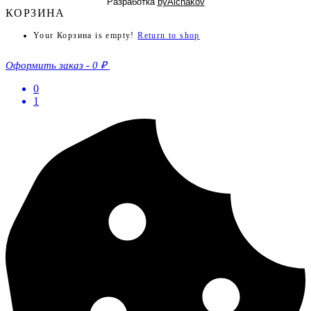
Разработка
byAlchakov
КОРЗИНА
Your Корзина is empty!
Return to shop
Оформить заказ
-
0 ₽
0
1