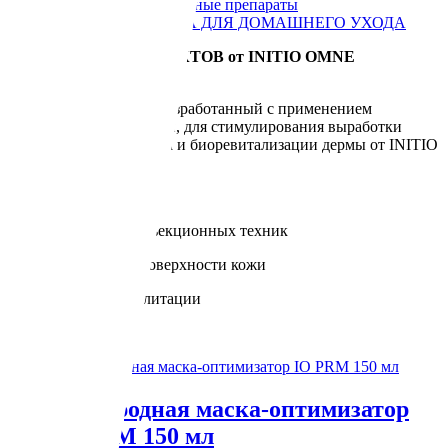
PRO LINE
профессиональные препараты
SILK LINE
КОСМЕТИКА ДЛЯ ДОМАШНЕГО УХОДА
PRO – ЛИНИЯ ПРОДУКТОВ от INITIO OMNE
COMPLEX®
Комплекс продуктов, разработанный с применением
уникальных технологий, для стимулирования выработки
собственного коллагена и биоревитализации дермы от INITIO
OMNE COMPLEX®:
• В любое время года
• Без применения инъекционных техник
• Без повреждения поверхности кожи
• Без периода реабилитации
• Без боли
Кислородная маска-оптимизатор
IO PRM 150 мл