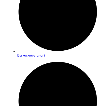
Вы космететолог?