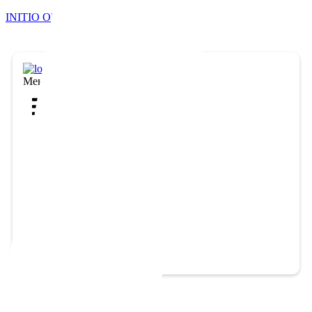
INITIO OMNE COMPLEX
Меню
Каталог
PRC-Peel
До и после
Контакты
Задать вопрос
Личный
Кабинет
+7 (800) 302-12-16