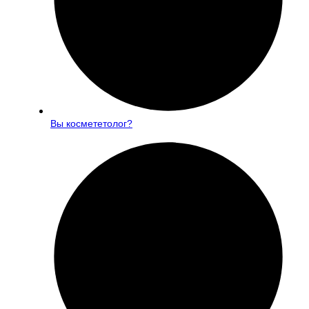
Вы космететолог?