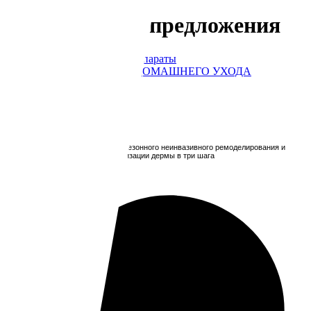
Специальные предложения
PRO
профессиональные препараты
SILK
КОСМЕТИКА ДЛЯ ДОМАШНЕГО УХОДА
Специальные предложения
уникальная технология всесезонного неинвазивного ремоделирования и
ревитализации дермы в три шага
Информация