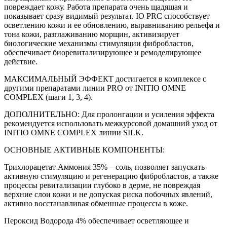
повреждает кожу. Работа препарата очень щадящая и
показывает сразу видимый результат. IO PRC способствует
осветлению кожи и ее обновлению, выравниванию рельефа и
тона кожи, разглаживанию морщин, активизирует
биологические механизмы стимуляции фибробластов,
обеспечивает биоревитализирующее и ремоделирующее
действие.
МАКСИМАЛЬНЫЙ ЭФФЕКТ достигается в комплексе с
другими препаратами линии PRO от INITIO OMNE
COMPLEX (шаги 1, 3, 4).
ДОПОЛНИТЕЛЬНО: Для пролонгации и усиления эффекта
рекомендуется использовать межкурсовой домашний уход от
INITIO OMNE COMPLEX линии SILK.
ОСНОВНЫЕ АКТИВНЫЕ КОМПОНЕНТЫ:
Трихлорацетат Аммония 35% – соль, позволяет запускать
активную стимуляцию и регенерацию фибробластов, а также
процессы ревитализации глубоко в дерме, не повреждая
верхние слои кожи и не допуская риска побочных явлений,
активно восстанавливая обменные процессы в коже.
Пероксид Водорода 4% обеспечивает осветляющее и