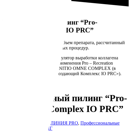
Поверхностный пилинг “Pro-
Recreation Complex IO PRC”
Один флакон PRC содержит объем препарата, рассчитанный
на полный курс из 4-х салонных процедур.
Первый в мире солевой стимулятор выработки коллагена
всесезонного топического применения Pro – Recreation
Complex IO PRC от бренда INITIO OMNE COMPLEX (в
переводе на русский- «Воссоздающий Комплекс IO PRC»).
УЗНАТЬ ЦЕНУ
Поверхностный пилинг “Pro-
Recreation Complex IO PRC”
Артикул:
IOC-3
Линия:
ЛИНИЯ PRO
,
Профессиональные
средства
Уход:
ПИЛИНГ