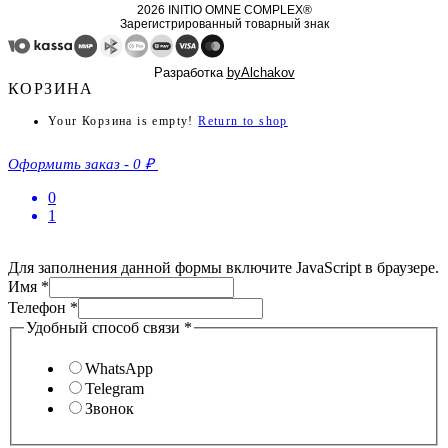
2026 INITIO OMNE COMPLEX®
Зарегистрированный товарный знак
Разработка
byAlchakov
КОРЗИНА
Your Корзина is empty!
Return to shop
Оформить заказ
-
0 ₽
0
1
Для заполнения данной формы включите JavaScript в браузере.
Телефон
Имя
*
Удобный
Телефон
*
связи
Удобный способ связи
*
WhatsApp
Telegram
Звонок