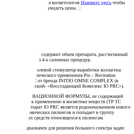
Специальные цены для косметологов
Нажмите здесь
чтобы
зарегистрироваться и увидеть цены.
Описание
Детали
Отзывы (0)
Описание
Один флакон PRC содержит объем препарата, рассчитанный
на полный курс из 4-х салонных процедур.
Первый в мире солевой стимулятор выработки коллагена
всесезонного топического применения Pro – Recreation
Complex IO PRC от бренда INITIO OMNE COMPLEX (в
переводе на русский- «Воссоздающий Комплекс IO PRC»).
За счет ИННОВАЦИОННОЙ ФОРМУЛЫ, не содержащей
запрещенных к применению в косметике веществ (ТР ТС
009/2011), препарат IO PRC является родоначальником нового
поколения химических пилингов и попадает в группу
косметических средств относящихся к пилингам.
IO PRC предназначен для решения большого спектра задач: