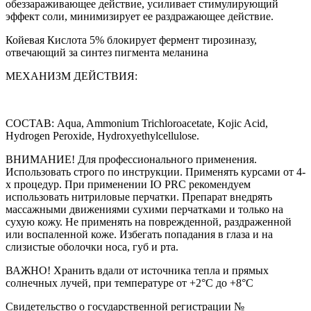
обеззараживающее действие, усиливает стимулирующий
эффект соли, минимизирует ее раздражающее действие.
Койевая Кислота 5% блокирует фермент тирозиназу,
отвечающий за синтез пигмента меланина
МЕХАНИЗМ ДЕЙСТВИЯ:
СОСТАВ: Aqua, Ammonium Trichloroacetate, Kojic Acid,
Hydrogen Peroxide, Hydroxyethylcellulose.
ВНИМАНИЕ! Для профессионального применения.
Использовать строго по инструкции. Применять курсами от 4-
х процедур. При применении IO PRC рекомендуем
использовать нитриловые перчатки. Препарат внедрять
массажными движениями сухими перчатками и только на
сухую кожу. Не применять на поврежденной, раздраженной
или воспаленной коже. Избегать попадания в глаза и на
слизистые оболочки носа, губ и рта.
ВАЖНО! Хранить вдали от источника тепла и прямых
солнечных лучей, при температуре от +2°С до +8°С
Свидетельство о государственной регистрации №