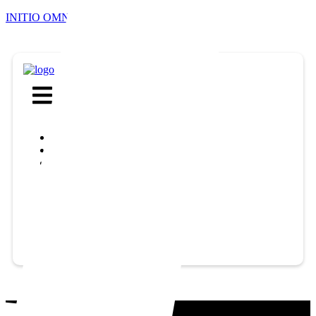
INITIO OMNE COMPLEX
Меню
Каталог
PRC-Peel
До и после
Контакты
Задать вопрос
Личный
Кабинет
+7 (800) 302-12-16